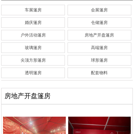
车展篷房
会展篷房
婚庆篷房
仓储篷房
户外活动篷房
房地产开盘篷房
玻璃篷房
高端篷房
尖顶方形篷房
球形篷房
透明篷房
配套物料
房地产开盘篷房