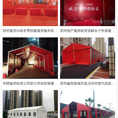
郑州篷房出租冬季搭建篷房篷布质量怎么评估
郑州地产篷房租赁讲解在户外搭建要注意的细节助力交房仪式
华熠篷房租赁公司助力并祝贺璀璨熙湖顺利交房
郑州鑫苑新城开盘活动华熠为其提供红色篷房租赁