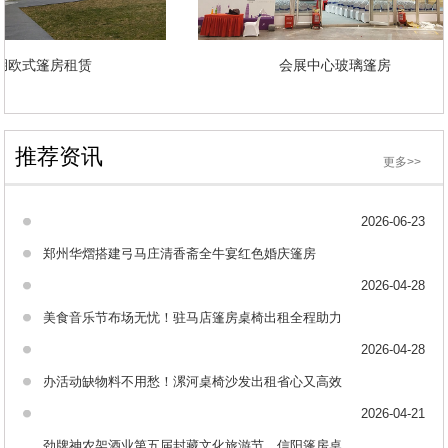
沙湖欧式篷房租赁
会展中心玻璃篷房
推荐资讯
更多>>
2026-06-23
郑州华熠搭建弓马庄清香斋全牛宴红色婚庆篷房
2026-04-28
美食音乐节布场无忧！驻马店篷房桌椅出租全程助力
2026-04-28
办活动缺物料不用愁！漯河桌椅沙发出租省心又高效
2026-04-21
劲牌神农架酒业第五届封藏文化旅游节，信阳篷房桌椅出租助力布场