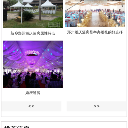
郑州婚庆篷房是举办婚礼的好选择
新乡郑州婚庆篷房属性特点
婚庆篷房
<<
>>