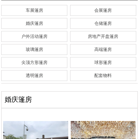
车展篷房
会展篷房
婚庆篷房
仓储篷房
户外活动篷房
房地产开盘篷房
玻璃篷房
高端篷房
尖顶方形篷房
球形篷房
透明篷房
配套物料
婚庆篷房