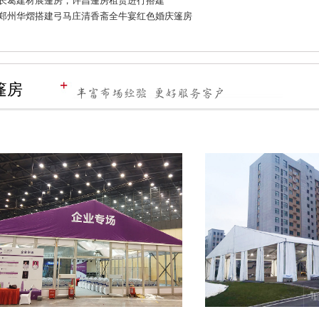
长葛建材展篷房，许昌篷房租赁进行搭建
郑州华熠搭建弓马庄清香斋全牛宴红色婚庆篷房
篷房