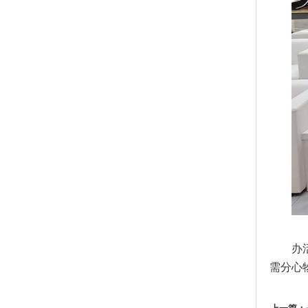
办
需分心