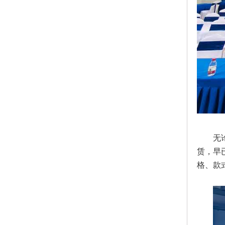
无
赁，早
格、款