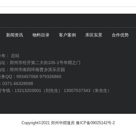
新闻资讯
物料目录
客户案例
库区实景
合作优势
分布：
总站
址：郑州市经开第二大街105-1号华熠之门
地址：郑州市南四环南曹乡淇乐庄园
QQ：993457068 979326860
0371-66328098
时专线：13213203001（刘先生） 13007537343（朱先生）
Copyright©2021 郑州华熠篷房
豫ICP备09025142号-2