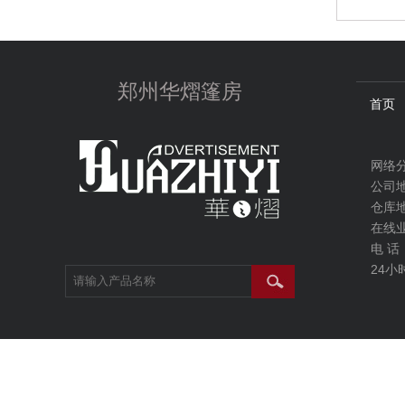
郑州华熠篷房
首页
网络
公司地
仓库
在线业务
电 话：
24小