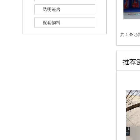
透明篷房
配套物料
共 1 条记
推荐