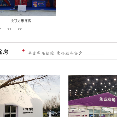
尖顶方形篷房
录
<<
>>
篷房