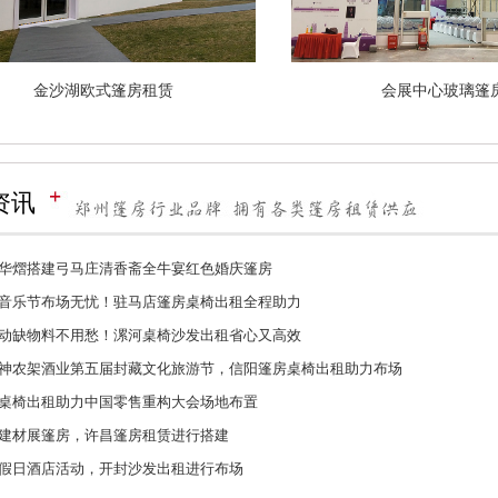
金沙湖欧式篷房租赁
会展中心玻
资讯
华熠搭建弓马庄清香斋全牛宴红色婚庆篷房
音乐节布场无忧！驻马店篷房桌椅出租全程助力
动缺物料不用愁！漯河桌椅沙发出租省心又高效
神农架酒业第五届封藏文化旅游节，信阳篷房桌椅出租助力布场
桌椅出租助力中国零售重构大会场地布置
建材展篷房，许昌篷房租赁进行搭建
假日酒店活动，开封沙发出租进行布场