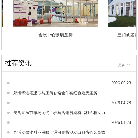
会展中心玻璃篷房
三门峡篷
推荐资讯
更多>>
2026-06-23
郑州华熠搭建弓马庄清香斋全牛宴红色婚庆篷房
2026-04-28
美食音乐节布场无忧！驻马店篷房桌椅出租全程助力
2026-04-28
办活动缺物料不用愁！漯河桌椅沙发出租省心又高效