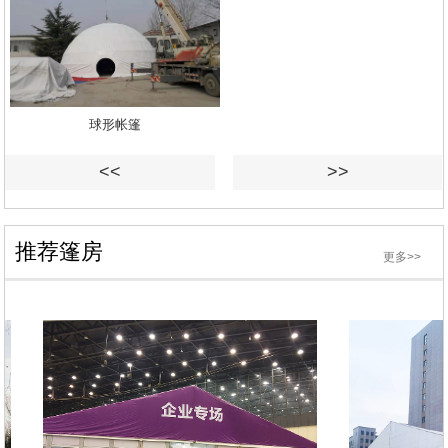
球形帐篷
<<
>>
推荐篷房
更多>>