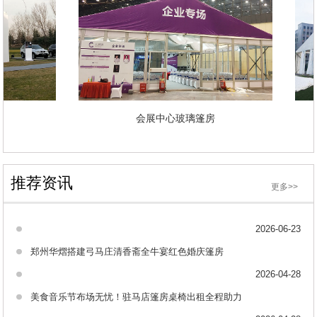
租赁
会展中心玻璃篷房
推荐资讯
更多>>
2026-06-23
郑州华熠搭建弓马庄清香斋全牛宴红色婚庆篷房
2026-04-28
美食音乐节布场无忧！驻马店篷房桌椅出租全程助力