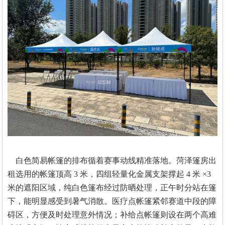
白色简易帐篷的排布循着赛事动线精准落地。菏泽篷房出
租选用的帐篷顶高
3 米，四组轻量化金属支架撑起 4 米 ×3
米的遮阳区域，纯白色篷布经过防晒处理，正午时分站在篷
下，能明显感受到暑气消散。医疗点帐篷紧邻赛道中段的障
碍区，方便及时处理意外情况；补给点帐篷则设在两个高难