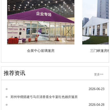
会展中心玻璃篷房
三门峡篷
推荐资讯
更多>>
2026-06-23
郑州华熠搭建弓马庄清香斋全牛宴红色婚庆篷房
2026-04-28