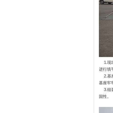
1.现
进行填
2.基
基座牢
3.组
固性。