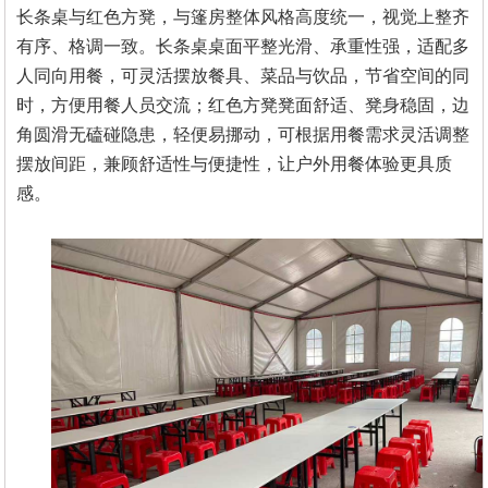
长条桌与红色方凳，与篷房整体风格高度统一，视觉上整齐
有序、格调一致。长条桌桌面平整光滑、承重性强，适配多
人同向用餐，可灵活摆放餐具、菜品与饮品，节省空间的同
时，方便用餐人员交流；红色方凳凳面舒适、凳身稳固，边
角圆滑无磕碰隐患，轻便易挪动，可根据用餐需求灵活调整
摆放间距，兼顾舒适性与便捷性，让户外用餐体验更具质
感。